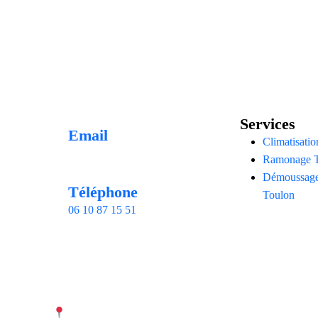
RAMONA
Services
Email
Climatisati
contact@thermotech-france.fr
Ramonage T
Démoussage 
Téléphone
Toulon
06 10 87 15 51
Z
o
n
e
s
d
’
i
n
t
e
r
v
e
n
t
i
o
n
T
H
E
R
M
O
T
E
C
H