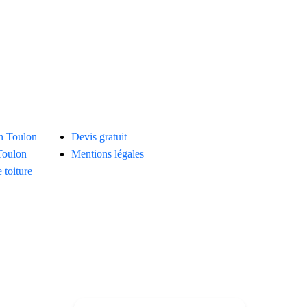
GE
DÉMOU
Liens utiles
on Toulon
Devis gratuit
oulon
Mentions légales
toiture